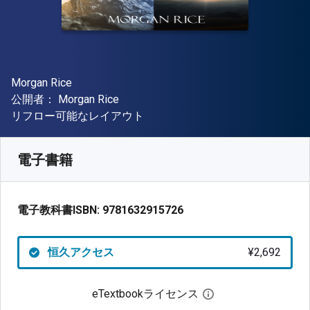
著者
Morgan Rice
出版社
公開者：
Morgan Rice
形式
リフロー可能なレイアウト
入手先
¥
2691.70
JPY
SKU:
9781632915726
電子書籍
電子教科書ISBN:
9781632915726
恒久アクセス
¥2,692
eTextbookライセンス
デジタルライセン