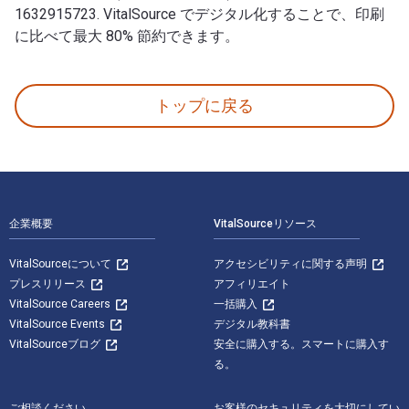
1632915723. VitalSource でデジタル化することで、印刷
に比べて最大 80% 節約できます。
Sorcerer's Ring (Books 16 and 17) 著者: Morgan Ri
トップに戻る
フッターナビゲーション
企業概要
VitalSourceリソース
VitalSourceについて
アクセシビリティに関する声明
プレスリリース
アフィリエイト
VitalSource Careers
一括購入
VitalSource Events
デジタル教科書
VitalSourceブログ
安全に購入する。スマートに購入す
る。
ご相談ください
お客様のセキュリティを大切にしてい