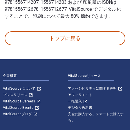
9781556714207, 1556714203 および 印刷版のISBNは
9781556712678, 1556712677. VitalSource でデジタル化
することで、印刷に比べて最大 80% 節約できます。
Sustaining Language Use 著者: M. Paul Lewis; Gary
トップに戻る
フッターナビゲーション
企業概要
VitalSourceリソース
VitalSourceについて
アクセシビリティに関する声明
プレスリリース
アフィリエイト
VitalSource Careers
一括購入
VitalSource Events
デジタル教科書
VitalSourceブログ
安全に購入する。スマートに購入す
る。