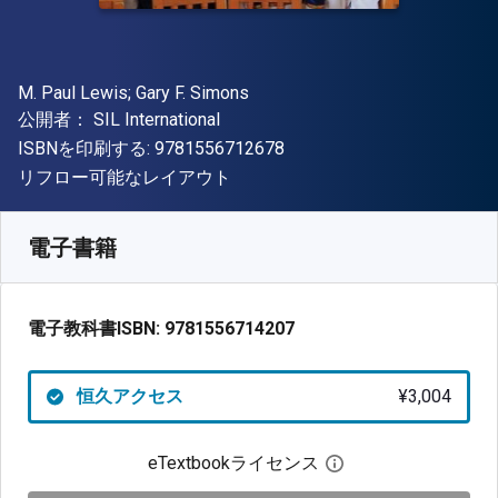
著者
M. Paul Lewis; Gary F. Simons
出版社
公開者：
SIL International
"ISBN-13 9781556712678"
ISBNを印刷する:
9781556712678
形式
リフロー可能なレイアウト
入手先
¥
3004.10
JPY
SKU:
9781556714207
電子書籍
電子教科書ISBN:
9781556714207
恒久アクセス
¥3,004
eTextbookライセンス
デジタルライセン