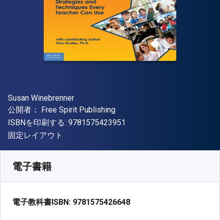
著者
Susan Winebrenner
出版社
公開者：
Free Spirit Publishing
"ISBN-13 9781575423951"
ISBNを印刷する:
9781575423951
形式
固定レイアウト
入手先
¥
7071.90
JPY
SKU:
9781575426648
電子書籍
電子教科書ISBN:
9781575426648