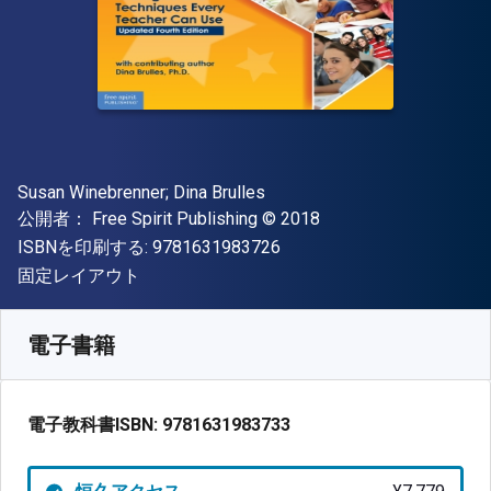
著者
Susan Winebrenner; Dina Brulles
出版社
著作権
公開者：
Free Spirit Publishing
© 2018
"ISBN-13 9781631983726"
ISBNを印刷する:
9781631983726
形式
固定レイアウト
入手先
¥
7779.20
JPY
SKU:
9781631983733
電子書籍
電子教科書ISBN:
9781631983733