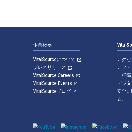
フッターナビゲーション
企業概要
Vital
VitalSourceについて
アクセ
プレスリリース
アフィ
VitalSource Careers
一括購
VitalSource Events
デジタ
VitalSourceブログ
安全に
る。
ソーシャルメディア