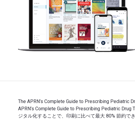
The APRN’s Complete Guide to Prescribing Pediat
APRN’s Complete Guide to Prescribing Pediatric 
ジタル化することで、印刷に比べて最大 80% 節約で
The APRN’s Complete Guide to Prescribing Ped