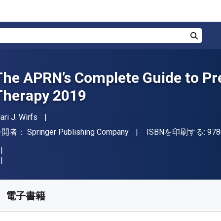
検索
The APRN’s Complete Guide to Pre
Therapy 2019
著者
ari J. Wirfs
出版社
公開者：
Springer Publishing Company
ISBNを印刷する:
978
入手先
¥
9233.40
JPY
KU:
9780826151087
電子書籍