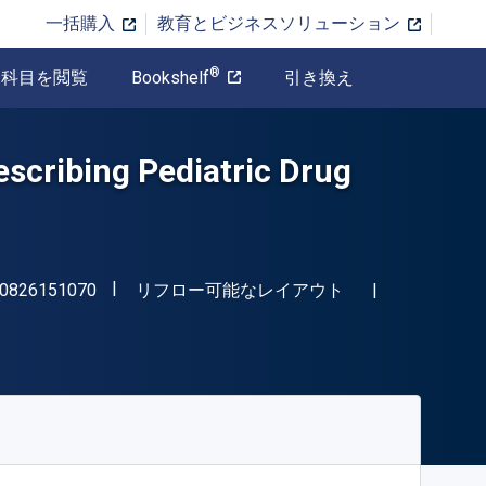
一括購入
教育とビジネスソリューション
®
科目を閲覧
Bookshelf
引き換え
scribing Pediatric Drug
"ISBN-13 9780826151070"
形式
0826151070
リフロー可能なレイアウト