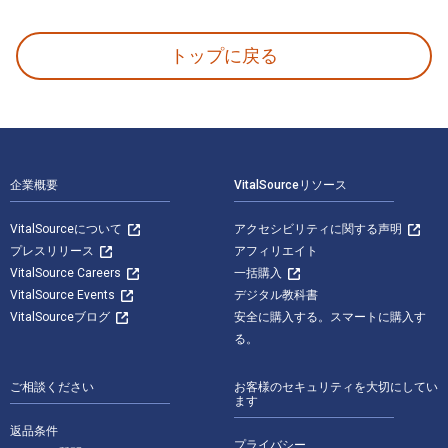
The Bridge: How the Roeblings Connected Brookly
トップに戻る
フッターナビゲーション
企業概要
VitalSourceリソース
VitalSourceについて
アクセシビリティに関する声明
プレスリリース
アフィリエイト
VitalSource Careers
一括購入
VitalSource Events
デジタル教科書
VitalSourceブログ
安全に購入する。スマートに購入す
る。
ご相談ください
お客様のセキュリティを大切にしてい
ます
返品条件
プライバシー