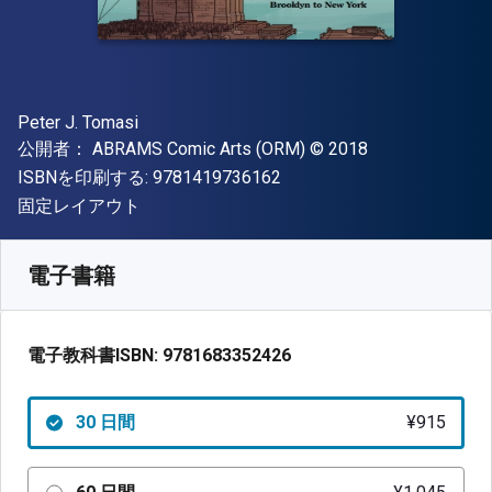
著者
Peter J. Tomasi
出版社
著作権
公開者：
ABRAMS Comic Arts (ORM)
© 2018
"ISBN-13 9781419736162"
ISBNを印刷する:
9781419736162
形式
固定レイアウト
入手先
¥
915.20
JPY
SKU:
9781683352426R30
電子書籍
電子教科書ISBN:
9781683352426
30 日間
¥915