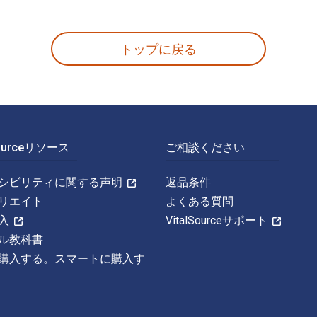
ornia 2nd 版 著者: Bruce G. Baldwin 出版 University of 
トップに戻る
Sourceリソース
ご相談ください
シビリティに関する声明
返品条件
リエイト
よくある質問
入
VitalSourceサポート
ル教科書
購入する。スマートに購入す