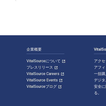
The Jepson Manual: Vascular Plants of Calif
フッターナビゲーション
企業概要
Vital
VitalSourceについて
アクセ
プレスリリース
アフィ
VitalSource Careers
一括購
VitalSource Events
デジタ
VitalSourceブログ
安全に
る。