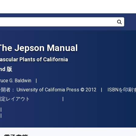
検索
The Jepson Manual
ascular Plants of California
nd 版
著者
ruce G. Baldwin
出版社
著作権
公開者：
University of California Press
© 2012
ISBNを印刷
形式
固定レイアウト
入手先
¥
26136.00
JPY
KU:
9780520951372