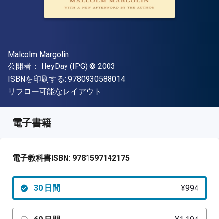
著者
Malcolm Margolin
出版社
著作権
公開者：
HeyDay (IPG)
© 2003
"ISBN-13 9780930588014"
ISBNを印刷する:
9780930588014
形式
リフロー可能なレイアウト
入手先
¥
994.40
JPY
SKU:
9781597142175R30
電子書籍
電子教科書ISBN:
9781597142175
30 日間
¥994