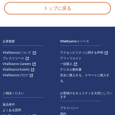
トップに戻る
フッターナビゲーション
企業概要
VitalSourceリソース
VitalSourceについて
アクセシビリティに関する声明
プレスリリース
アフィリエイト
VitalSource Careers
一括購入
VitalSource Events
デジタル教科書
VitalSourceブログ
安全に購入する。スマートに購入す
る。
ご相談ください
お客様のセキュリティを大切にしてい
ます
返品条件
プライバシー
よくある質問
規約