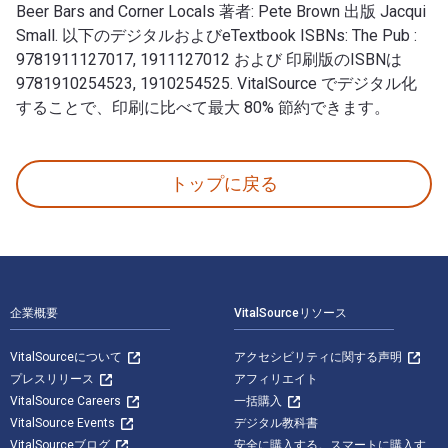
Beer Bars and Corner Locals 著者: Pete Brown 出版 Jacqui
Small. 以下のデジタルおよびeTextbook ISBNs: The Pub :
9781911127017, 1911127012 および 印刷版のISBNは
9781910254523, 1910254525. VitalSource でデジタル化
することで、印刷に比べて最大 80% 節約できます。
The Pub: A Cultural Institution — from Country I
トップに戻る
フッターナビゲーション
企業概要
VitalSourceリソース
VitalSourceについて
アクセシビリティに関する声明
プレスリリース
アフィリエイト
VitalSource Careers
一括購入
VitalSource Events
デジタル教科書
VitalSourceブログ
安全に購入する。スマートに購入す