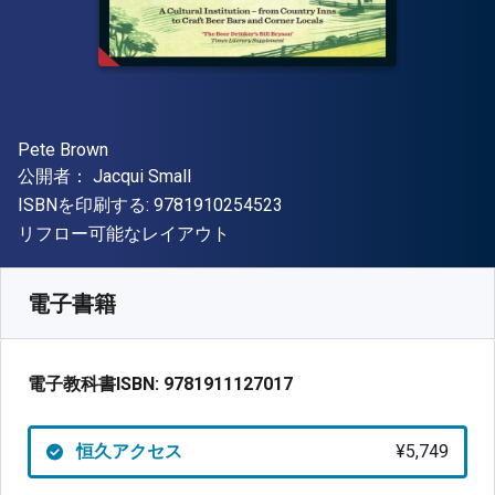
著者
Pete Brown
出版社
公開者：
Jacqui Small
"ISBN-13 9781910254523"
ISBNを印刷する:
9781910254523
形式
リフロー可能なレイアウト
入手先
¥
5748.60
JPY
SKU:
9781911127017
電子書籍
電子教科書ISBN:
9781911127017
恒久アクセス
¥5,749