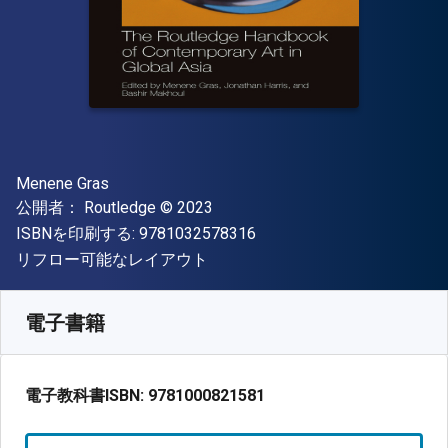
著者
Menene Gras
出版社
著作権
公開者：
Routledge
© 2023
"ISBN-13 9781032578316"
ISBNを印刷する:
9781032578316
形式
リフロー可能なレイアウト
入手先
¥
10293.80
JPY
SKU:
9781000821581
電子書籍
電子教科書ISBN:
9781000821581