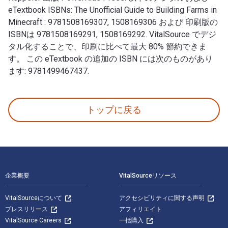
eTextbook ISBNs: The Unofficial Guide to Building Farms in
Minecraft : 9781508169307, 1508169306 および 印刷版の
ISBNは 9781508169291, 1508169292. VitalSource でデジ
タル化することで、印刷に比べて最大 80% 節約できま
す。 この eTextbook の追加の ISBN には次のものがあり
ます: 9781499467437.
The Unofficial Guide to Building Farms in Minecr
トップに戻る
フッターナビゲーション
企業概要
VitalSourceリソース
VitalSourceについて
アクセシビリティに関する声明
プレスリリース
アフィリエイト
VitalSource Careers
一括購入