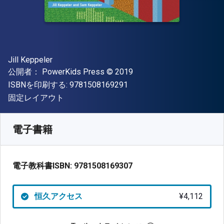
著者
Jill Keppeler
出版社
著作権
公開者：
PowerKids Press
© 2019
"ISBN-13 9781508169291"
ISBNを印刷する:
9781508169291
形式
固定レイアウト
入手先
¥
4111.80
JPY
SKU:
9781508169307
電子書籍
電子教科書ISBN:
9781508169307
恒久アクセス
¥4,112