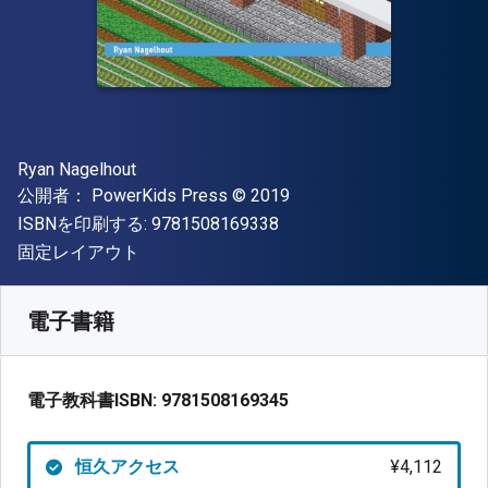
著者
Ryan Nagelhout
出版社
著作権
公開者：
PowerKids Press
© 2019
"ISBN-13 9781508169338"
ISBNを印刷する:
9781508169338
形式
固定レイアウト
入手先
¥
4111.80
JPY
SKU:
9781508169345
電子書籍
電子教科書ISBN:
9781508169345
恒久アクセス
¥4,112