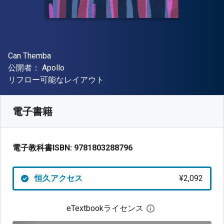
著者
Can Themba
出版社
公開者：
Apollo
形式
リフロー可能なレイアウト
入手先
¥
2092.20
JPY
SKU:
9781803288796
電子書籍
電子教科書ISBN:
9781803288796
恒久アクセス
¥2,092
eTextbookライセンス
デジタルライセン