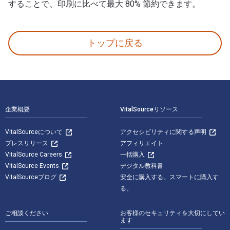
することで、印刷に比べて最大 80% 節約できます。
The Will to Die 1st 版 著者: Can Themba 出版 Apoll
トップに戻る
フッターナビゲーション
企業概要
VitalSourceリソース
VitalSourceについて
アクセシビリティに関する声明
プレスリリース
アフィリエイト
VitalSource Careers
一括購入
VitalSource Events
デジタル教科書
VitalSourceブログ
安全に購入する。スマートに購入す
る。
ご相談ください
お客様のセキュリティを大切にしてい
ます