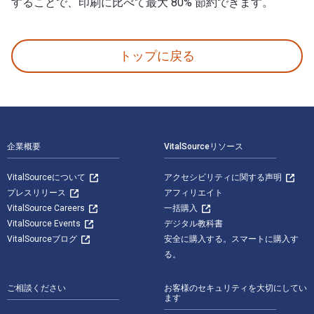
することで、印刷に比べて最大 80% 節約できます。
Theory of Cryptography: 21st International Confer
トップに戻る
フッターナビゲーション
企業概要
VitalSourceリソース
VitalSourceについて
アクセシビリティに関する声明
プレスリリース
アフィリエイト
VitalSource Careers
一括購入
VitalSource Events
デジタル教科書
VitalSourceブログ
安全に購入する。スマートに購入す
る。
ご相談ください
お客様のセキュリティを大切にしてい
ます