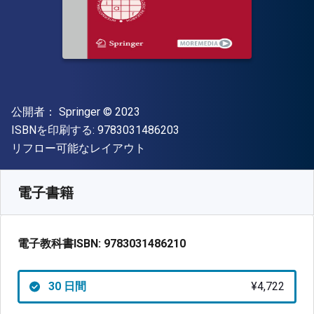
出版社
著作権
公開者：
Springer
© 2023
"ISBN-13 9783031486203"
ISBNを印刷する:
9783031486203
形式
リフロー可能なレイアウト
入手先
¥
4722.30
JPY
SKU:
9783031486210R30
電子書籍
電子教科書ISBN:
9783031486210
30 日間
¥4,722