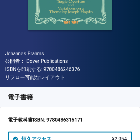
著者
Johannes Brahms
出版社
公開者：
Dover Publications
"ISBN-13 9780486246376"
ISBNを印刷する:
9780486246376
形式
リフロー可能なレイアウト
入手先
¥
2953.50
JPY
SKU:
9780486315171
電子書籍
電子教科書ISBN:
9780486315171
恒久アクセス
¥2,954