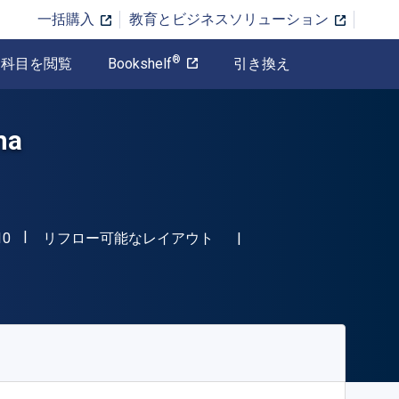
一括購入
教育とビジネスソリューション
®
科目を閲覧
Bookshelf
引き換え
na
"ISBN-13 9780415743310"
形式
10
リフロー可能なレイアウト