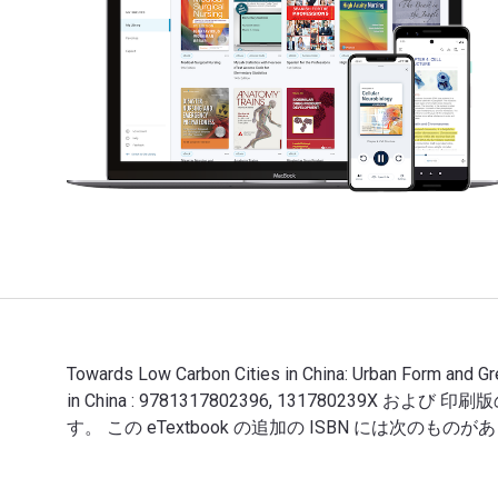
Towards Low Carbon Cities in China: Urban Form 
in China : 9781317802396, 131780239X お
す。 この eTextbook の追加の ISBN には次のものがあります: 97
Towards Low Carbon Cities in China: Urban 