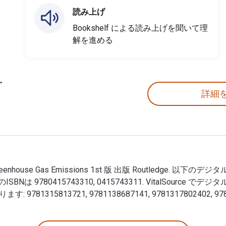
読み上げ
Bookshelf による読み上げを聞いて理
解を進める
詳細
and Greenhouse Gas Emissions 1st 版 出版 Routledge. 以下のデジタ
よび 印刷版のISBNは 9780415743310, 0415743311. Vital
81315813721, 9781138687141, 9781317802402, 97813
Form and Greenhouse Gas Emissions 1st 版 出版 Routled