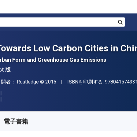
検索
Towards Low Carbon Cities in Chi
rban Form and Greenhouse Gas Emissions
st 版
出版社
著作権
公開者：
Routledge
© 2015
ISBNを印刷する:
97804157433
入手先
¥
10937.30
JPY
KU:
9781317802396
電子書籍