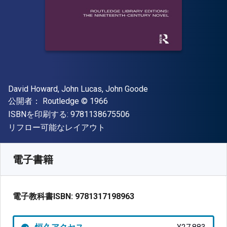
著者
David Howard, John Lucas, John Goode
出版社
著作権
公開者：
Routledge
© 1966
"ISBN-13 9781138675506"
ISBNを印刷する:
9781138675506
形式
リフロー可能なレイアウト
入手先
¥
27882.80
JPY
SKU:
9781317198963
電子書籍
電子教科書ISBN:
9781317198963