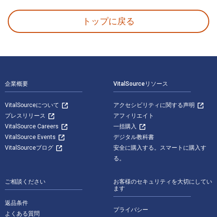
トップに戻る
フッターナビゲーション
企業概要
VitalSourceリソース
VitalSourceについて
アクセシビリティに関する声明
プレスリリース
アフィリエイト
VitalSource Careers
一括購入
VitalSource Events
デジタル教科書
VitalSourceブログ
安全に購入する。スマートに購入す
る。
ご相談ください
お客様のセキュリティを大切にしてい
ます
返品条件
プライバシー
よくある質問