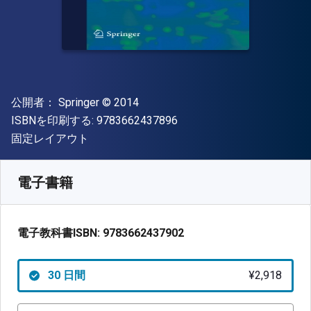
出版社
著作権
公開者：
Springer
© 2014
"ISBN-13 9783662437896"
ISBNを印刷する:
9783662437896
形式
固定レイアウト
入手先
¥
2918.30
JPY
SKU:
9783662437902R30
電子書籍
電子教科書ISBN:
9783662437902
30 日間
¥2,918