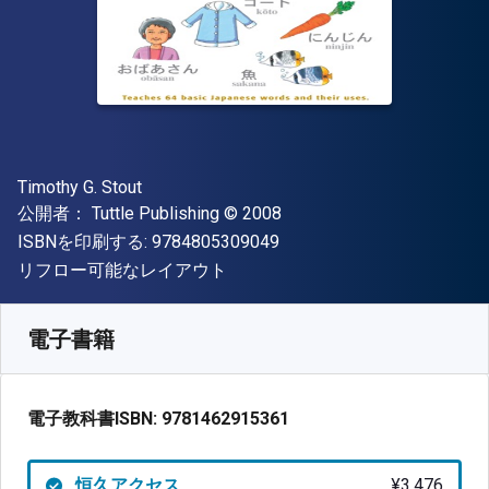
著者
Timothy G. Stout
出版社
著作権
公開者：
Tuttle Publishing
© 2008
"ISBN-13 9784805309049"
ISBNを印刷する:
9784805309049
形式
リフロー可能なレイアウト
入手先
¥
3476.00
JPY
SKU:
9781462915361
電子書籍
電子教科書ISBN:
9781462915361
恒久アクセス
¥3,476