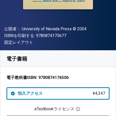
出版社
著作権
公開者：
University of Nevada Press
© 2004
"ISBN-13 9780874175677"
ISBNを印刷する:
9780874175677
形式
固定レイアウト
入手先
¥
4347.20
JPY
SKU:
9780874176506
電子書籍
電子教科書ISBN:
9780874176506
恒久アクセス
¥4,347
eTextbookライセンス
デジタルライセン