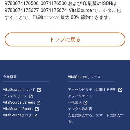
9780874176506, 0874176506 および 印刷版のISBNは
9780874175677, 0874175674. VitalSource でデジタル化
することで、印刷に比べて最大 80% 節約できます。
Uncovering Nevada's Past: A Primary Source Histo
トップに戻る
フッターナビゲーション
企業概要
VitalSourceリソース
VitalSourceについて
アクセシビリティに関する声明
プレスリリース
アフィリエイト
VitalSource Careers
一括購入
VitalSource Events
デジタル教科書
VitalSourceブログ
安全に購入する。スマートに購入す
る。