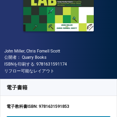
著者
John Miller; Chris Fornell Scott
出版社
公開者：
Quarry Books
"ISBN-13 9781631591174"
ISBNを印刷する:
9781631591174
形式
リフロー可能なレイアウト
入手先
¥
4353.80
JPY
SKU:
9781631591853
電子書籍
電子教科書ISBN:
9781631591853