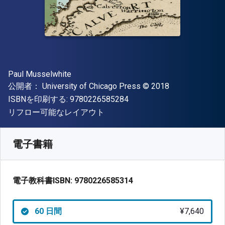
著者
Paul Musselwhite
出版社
著作権
公開者：
University of Chicago Press
© 2018
"ISBN-13 9780226585284"
ISBNを印刷する:
9780226585284
形式
リフロー可能なレイアウト
入手先
¥
7639.50
JPY
SKU:
9780226585314R60
電子書籍
電子教科書ISBN:
9780226585314
60 日間
¥7,640