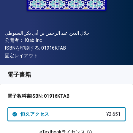
著者
جلال الدين عبد الرحمن بن أبي بكر السيوطي
出版社
公開者：
Ktab Inc
"ISBN-13 01916KTAB"
ISBNを印刷する:
01916KTAB
形式
固定レイアウト
入手先
¥
2651.00
JPY
SKU:
01916KTAB
電子書籍
電子教科書ISBN:
01916KTAB
恒久アクセス
¥2,651
eTextbookライセンス
デジタルライセン