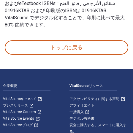
およびeTextbook ISBNs: شقائق الأترج في رقائق الغنج :
01916KTAB および 印刷版のISBNは 01916KTAB.
VitalSource でデジタル化することで、印刷に比べて最大
80% 節約できます。
トップに戻る
フッターナビゲーション
企業概要
VitalSourceリソース
VitalSourceについて
アクセシビリティに関する声明
プレスリリース
アフィリエイト
VitalSource Careers
一括購入
VitalSource Events
デジタル教科書
VitalSourceブログ
安全に購入する。スマートに購入す
る。