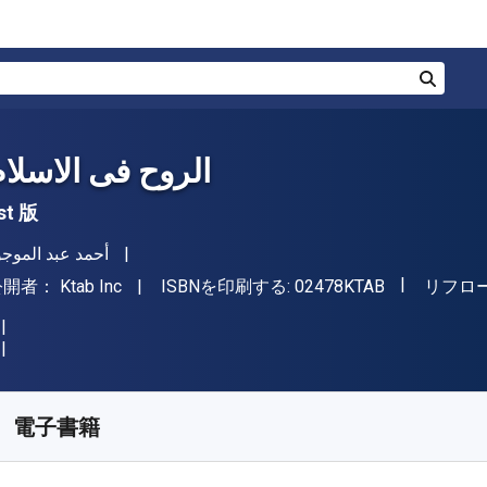
検索
الروح فى الاسلا
st 版
著者
أحمد عبد الموجو
"ISBN-13 02
出版社
形式
公開者：
Ktab Inc
ISBNを印刷する:
02478KTAB
リフロ
入手先
¥
1392.60
JPY
KU:
02478KTAB
電子書籍