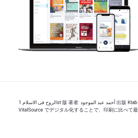
الروح فى الاسلام 1st 版 著者: أحمد عبد الموجود 出版 Ktab Inc. 以下のデジタルおよびeTextbook ISBNs: الروح فى الاسلام : 02478KTAB および 印刷版のISBNは 02478KTAB.
VitalSource でデジタル化することで、印刷に比べて