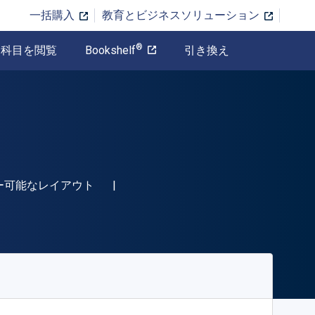
一括購入
教育とビジネスソリューション
®
科目を閲覧
Bookshelf
引き換え
478KTAB"
ー可能なレイアウト