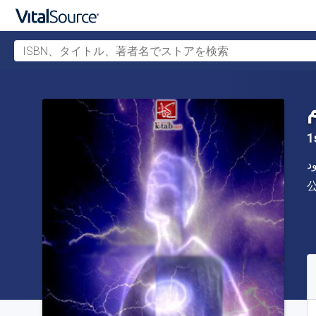
ISBN、タイトル、著者名でストアを検索
メインコンテンツへスキップ
م
1
د
S