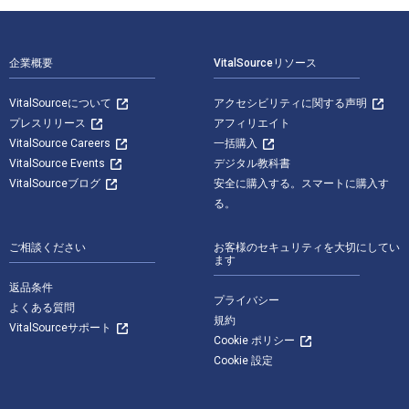
フッターナビゲーション
企業概要
VitalSourceリソース
VitalSourceについて
アクセシビリティに関する声明
プレスリリース
アフィリエイト
VitalSource Careers
一括購入
VitalSource Events
デジタル教科書
VitalSourceブログ
安全に購入する。スマートに購入す
る。
ご相談ください
お客様のセキュリティを大切にしてい
ます
返品条件
プライバシー
よくある質問
規約
VitalSourceサポート
Cookie ポリシー
Cookie 設定