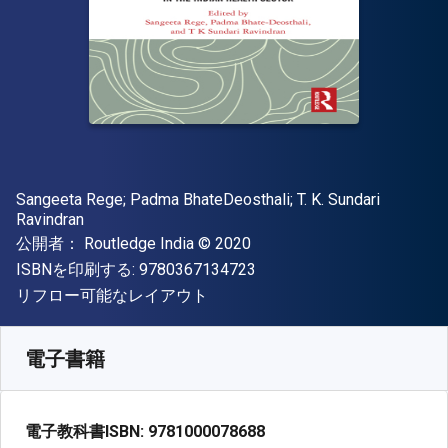
著者
Sangeeta Rege; ‎Padma BhateDeosthali; ‎T. K. Sundari
Ravindran
出版社
著作権
公開者：
Routledge India
© 2020
"ISBN-13 9780367134723"
ISBNを印刷する:
9780367134723
形式
リフロー可能なレイアウト
入手先
¥
10079.30
JPY
SKU:
9781000078688
電子書籍
電子教科書ISBN:
9781000078688