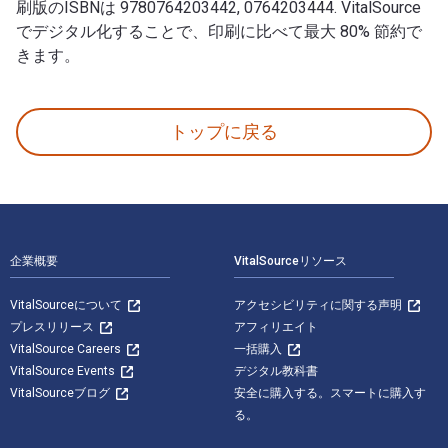
刷版のISBNは 9780764203442, 0764203444. VitalSource
でデジタル化することで、印刷に比べて最大 80% 節約で
きます。
Waking Lazarus 著者: T. L. Hines 出版 Bethany Hou
トップに戻る
フッターナビゲーション
企業概要
VitalSourceリソース
VitalSourceについて
アクセシビリティに関する声明
プレスリリース
アフィリエイト
VitalSource Careers
一括購入
VitalSource Events
デジタル教科書
VitalSourceブログ
安全に購入する。スマートに購入す
る。