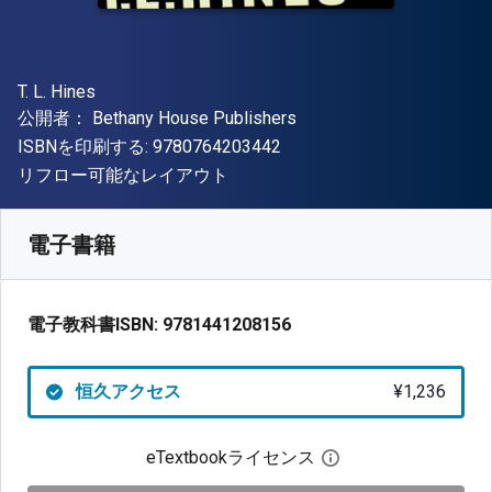
著者
T. L. Hines
出版社
公開者：
Bethany House Publishers
"ISBN-13 9780764203442"
ISBNを印刷する:
9780764203442
形式
リフロー可能なレイアウト
入手先
¥
1236.40
JPY
SKU:
9781441208156
電子書籍
電子教科書ISBN:
9781441208156
恒久アクセス
¥1,236
eTextbookライセンス
デジタルライセン