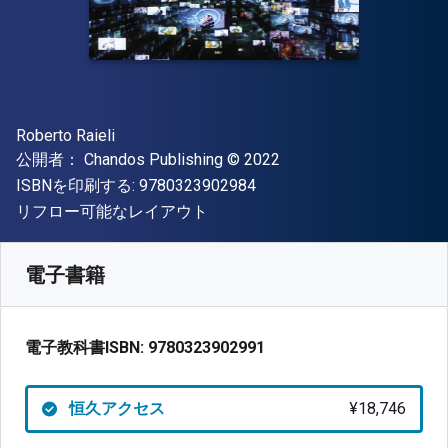
著者
Roberto Raieli
出版社
著作権
公開者：
Chandos Publishing
© 2022
"ISBN-13 9780323902984"
ISBNを印刷する:
9780323902984
形式
リフロー可能なレイアウト
入手先
¥
18746.20
JPY
SKU:
9780323902991
電子書籍
電子教科書ISBN:
9780323902991
恒久アクセス
¥18,746