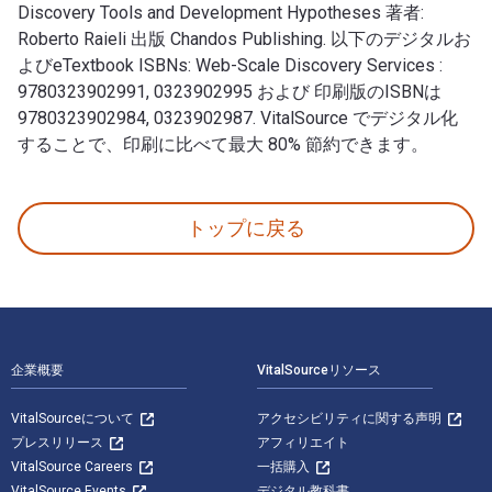
Discovery Tools and Development Hypotheses 著者:
Roberto Raieli 出版 Chandos Publishing. 以下のデジタルお
よびeTextbook ISBNs: Web-Scale Discovery Services :
9780323902991, 0323902995 および 印刷版のISBNは
9780323902984, 0323902987. VitalSource でデジタル化
することで、印刷に比べて最大 80% 節約できます。
Web-Scale Discovery Services: Principles, Applic
トップに戻る
フッターナビゲーション
企業概要
VitalSourceリソース
VitalSourceについて
アクセシビリティに関する声明
プレスリリース
アフィリエイト
VitalSource Careers
一括購入
VitalSource Events
デジタル教科書