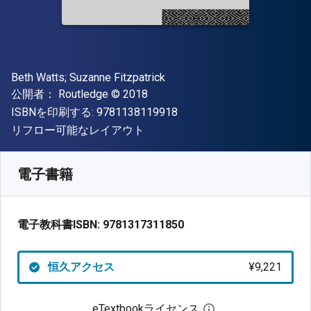
著者
Beth Watts; Suzanne Fitzpatrick
出版社
著作権
公開者：
Routledge
© 2018
"ISBN-13 9781138119918"
ISBNを印刷する:
9781138119918
形式
リフロー可能なレイアウト
入手先
¥
9221.30
JPY
SKU:
9781317311850
電子書籍
電子教科書ISBN:
9781317311850
恒久アクセス
¥9,221
eTextbookライセンス
デジタルライセン