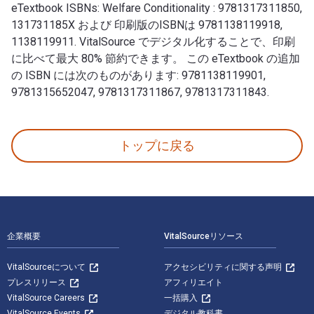
eTextbook ISBNs: Welfare Conditionality : 9781317311850,
131731185X および 印刷版のISBNは 9781138119918,
1138119911. VitalSource でデジタル化することで、印刷
に比べて最大 80% 節約できます。 この eTextbook の追加
の ISBN には次のものがあります: 9781138119901,
9781315652047, 9781317311867, 9781317311843.
Welfare Conditionality 1st 版 著者: Beth Watts; Su
トップに戻る
フッターナビゲーション
企業概要
VitalSourceリソース
VitalSourceについて
アクセシビリティに関する声明
プレスリリース
アフィリエイト
VitalSource Careers
一括購入
VitalSource Events
デジタル教科書