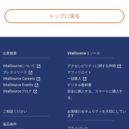
What a Plant Knows: A Field Guide to the Senses 
トップに戻る
フッターナビゲーション
企業概要
VitalSourceリソース
VitalSourceについて
アクセシビリティに関する声明
プレスリリース
アフィリエイト
VitalSource Careers
一括購入
VitalSource Events
デジタル教科書
VitalSourceブログ
安全に購入する。スマートに購入す
る。
ご相談ください
お客様のセキュリティを大切にしてい
ます
返品条件
プライバシー