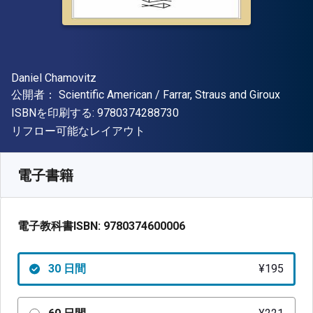
著者
Daniel Chamovitz
出版社
公開者：
Scientific American / Farrar, Straus and Giroux
"ISBN-13 9780374288730"
ISBNを印刷する:
9780374288730
形式
リフロー可能なレイアウト
入手先
¥
194.70
JPY
SKU:
9780374600006R30
電子書籍
電子教科書ISBN:
9780374600006
30 日間
¥195