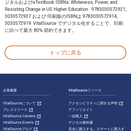
ジタルおよびeTextbook ISBNs: Whiteness, Power, and
Resisting Change in US Higher Education : 9783030572921,
3030572927 および 印刷版のISBNは 9783030572914,
3030572919. VitalSource でデジタル化することで、印刷
に比べて最大 80% 節約できます。
Whiteness, Power, and Resisting Change in US Higher
トップに戻る
フッターナビゲーション
企業概要
VitalSourceリソース
VitalSourceについて
アクセシビリティに関する声明
プレスリリース
アフィリエイト
VitalSource Careers
一括購入
VitalSource Events
デジタル教科書
VitalSourceブログ
安全に購入する。スマートに購入す