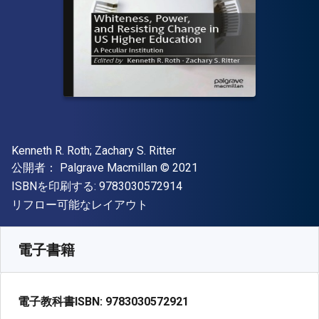
著者
Kenneth R. Roth; Zachary S. Ritter
出版社
著作権
公開者：
Palgrave Macmillan
© 2021
"ISBN-13 9783030572914"
ISBNを印刷する:
9783030572914
形式
リフロー可能なレイアウト
入手先
¥
6743.00
JPY
SKU:
9783030572921R30
電子書籍
電子教科書ISBN:
9783030572921