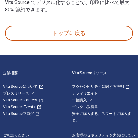
VitalSource でデジタル化することで、印刷に比べて最大
80% 節約できます。
Wissensnetzwerke: Konzepte, Erfahrungen und Entw
トップに戻る
フッターナビゲーション
企業概要
VitalSourceリソース
VitalSourceについて
アクセシビリティに関する声明
プレスリリース
アフィリエイト
VitalSource Careers
一括購入
VitalSource Events
デジタル教科書
VitalSourceブログ
安全に購入する。スマートに購入す
る。
ご相談ください
お客様のセキュリティを大切にしてい