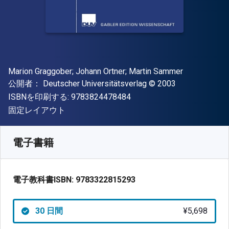
著者
Marion Graggober; Johann Ortner; Martin Sammer
出版社
著作権
公開者：
Deutscher Universitätsverlag
© 2003
"ISBN-13 9783824478484"
ISBNを印刷する:
9783824478484
形式
固定レイアウト
入手先
¥
5698.00
JPY
SKU:
9783322815293R30
電子書籍
電子教科書ISBN:
9783322815293
30 日間
¥5,698