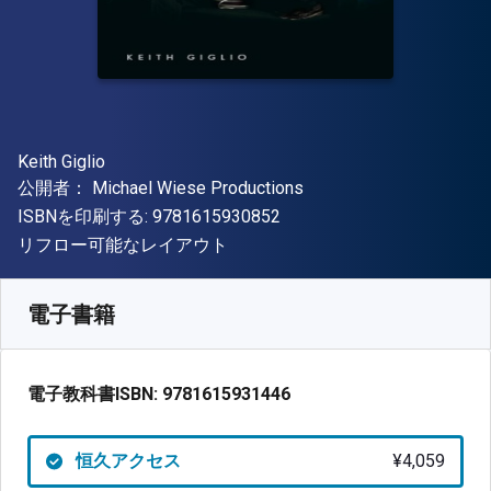
著者
Keith Giglio
出版社
公開者：
Michael Wiese Productions
"ISBN-13 9781615930852"
ISBNを印刷する:
9781615930852
形式
リフロー可能なレイアウト
入手先
¥
4059.00
JPY
SKU:
9781615931446
電子書籍
電子教科書ISBN:
9781615931446
恒久アクセス
¥4,059