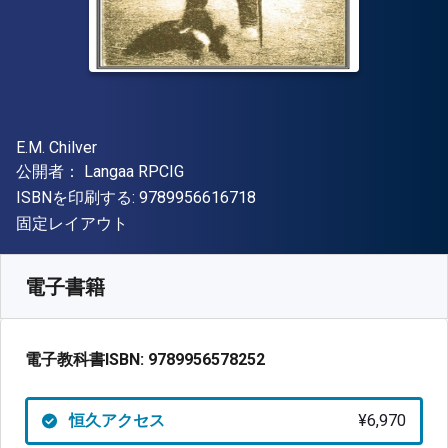
著者
E.M. Chilver
出版社
公開者：
Langaa RPCIG
"ISBN-13 9789956616718"
ISBNを印刷する:
9789956616718
形式
固定レイアウト
入手先
¥
6969.60
JPY
SKU:
9789956578252
電子書籍
電子教科書ISBN:
9789956578252
恒久アクセス
¥6,970