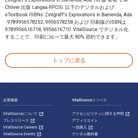
Chilver 出版 Langaa RPCIG. 以下のデジタルおよび
eTextbook ISBNs: Zintgraff’s Explorations in Bamenda, Ada
: 9789956578252, 9956578258 および 印刷版のISBNは
9789956616718, 9956616710. VitalSource でデジタル化
することで、印刷に比べて最大 80% 節約できます。
Zintgraff’s Explorations in Bamenda, Ada 1st 版 著
トップに戻る
フッターナビゲーション
企業概要
VitalSourceリソース
VitalSourceについて
アクセシビリティに関する声明
プレスリリース
アフィリエイト
VitalSource Careers
一括購入
VitalSource Events
デジタル教科書