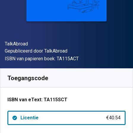
Auteur(s)
TalkAbroad
Uitgever
Gepubliceerd door
TalkAbroad
"ISBN-13 TA115ACT"
ISBN van papieren boek:
TA115ACT
Beschikbaar vanaf
€
40.54
EUR
SKU:
TA115SCT
Toegangscode
ISBN van eText:
TA115SCT
Licentie
€40.54