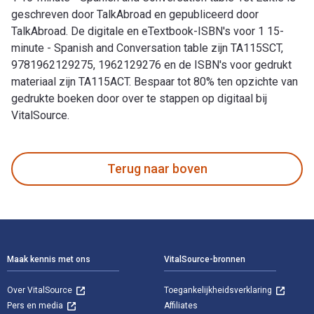
geschreven door TalkAbroad en gepubliceerd door
TalkAbroad. De digitale en eTextbook-ISBN's voor 1 15-
minute - Spanish and Conversation table zijn TA115SCT,
9781962129275, 1962129276 en de ISBN's voor gedrukt
materiaal zijn TA115ACT. Bespaar tot 80% ten opzichte van
gedrukte boeken door over te stappen op digitaal bij
VitalSource.
1 15-minute - Spanish and Conversation table 1st Editie is g
Terug naar boven
Voettekst Navigatie
Maak kennis met ons
VitalSource-bronnen
Over VitalSource
Toegankelijkheidsverklaring
Pers en media
Affiliates