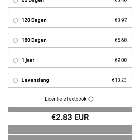
60 Dagen
€3.40
120 Dagen
€3.97
180 Dagen
€5.68
1 jaar
€9.08
Levenslang
€13.23
Licentie eTextbook
Open het dialoogvenst
€2.83 EUR