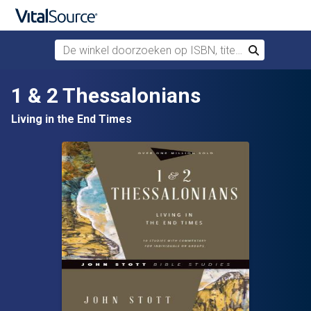
De winkel doorzoeken op ISBN, titel of auteur
Zoek
Verdergaan naar belangrijkste inhoud
1 & 2 Thessalonians
Living in the End Times