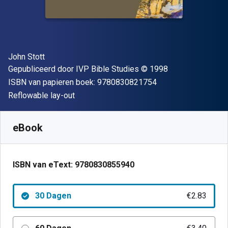
Auteur(s)
John Stott
Uitgever
Copyright
Gepubliceerd door
IVP Bible Studies
© 1998
"ISBN-13 9780830
ISBN van papieren boek:
9780830821754
Indeling
Reflowable lay-out
Beschikbaar vanaf
€
2.83
EUR
SKU:
9780830855940R30
eBook
ISBN van eText:
9780830855940
30 Dagen
€2.83