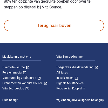
80% ten opzichte van gedrukte boeken door over te
stappen op digitaal bij VitalSource.
1 & 2 Thessalonians: Living in the End Times is geschreven 
Terug naar boven
Voettekst Navigatie
Maak kennis met ons
VitalSource-bronnen
Over VitalSource
Toegankelijkheidsverklaring
Pers en media
Affiliates
Vacatures bij VitalSource
In bulk kopen
Evenementen van VitalSource
Digitale tekstboeken
VitalSource-blog
Koop veilig. Koop slim
Hulp nodig?
Wij vinden jouw veiligheid belangrijk