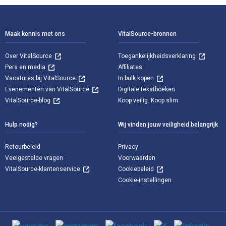
Voettekst Navigatie
Maak kennis met ons
VitalSource-bronnen
Over VitalSource
Toegankelijkheidsverklaring
Pers en media
Affiliates
Vacatures bij VitalSource
In bulk kopen
Evenementen van VitalSource
Digitale tekstboeken
VitalSource-blog
Koop veilig. Koop slim
Hulp nodig?
Wij vinden jouw veiligheid belangrijk
Retourbeleid
Privacy
Veelgestelde vragen
Voorwaarden
VitalSource-klantenservice
Cookiebeleid
Cookie-instellingen
Sociale media