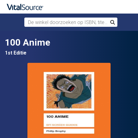
De winkel doorzoeken op ISBN, titel of auteur
Zoek
Verdergaan naar belangrijkste inhoud
100 Anime
1st Editie