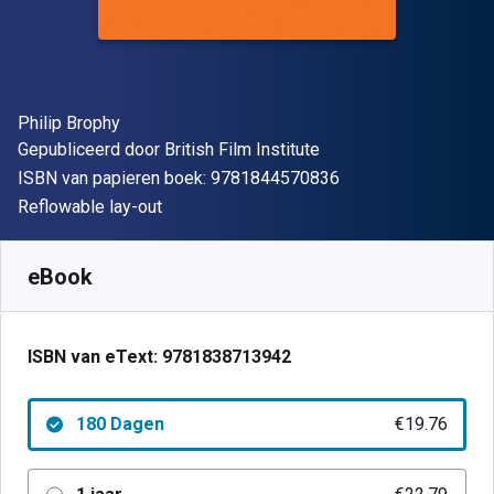
Auteur(s)
Philip Brophy
Uitgever
Gepubliceerd door
British Film Institute
"ISBN-13 9781844
ISBN van papieren boek:
9781844570836
Indeling
Reflowable lay-out
Beschikbaar vanaf
€
19.76
EUR
SKU:
9781838713942R180
eBook
ISBN van eText:
9781838713942
180 Dagen
€19.76