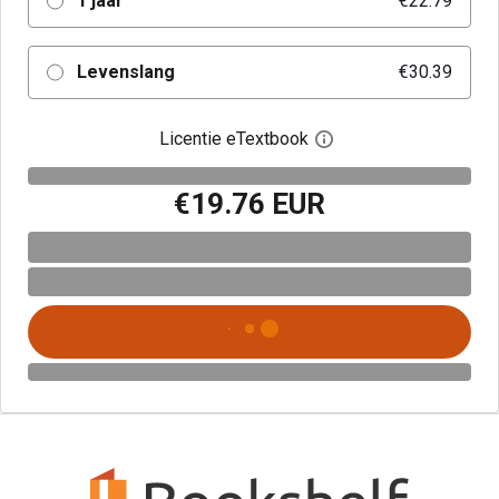
1 jaar
€22.79
Levenslang
€30.39
Licentie eTextbook
Open het dialoogvenst
€19.76 EUR