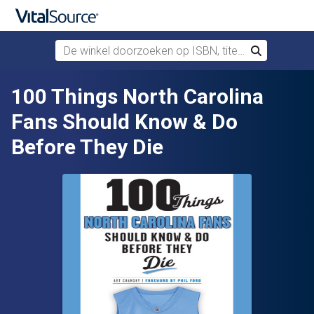
De winkel doorzoeken op ISBN, titel of auteur
Zoek
Verdergaan naar belangrijkste inhoud
100 Things North Carolina
Fans Should Know & Do
Before They Die