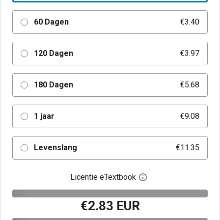
60 Dagen
€3.40
120 Dagen
€3.97
180 Dagen
€5.68
1 jaar
€9.08
Levenslang
€11.35
Licentie eTextbook
Open het dialoogvenst
€2.83 EUR