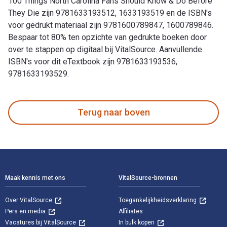
100 Things North Carolina Fans Should Know & Do Before
They Die zijn 9781633193512, 1633193519 en de ISBN's
voor gedrukt materiaal zijn 9781600789847, 1600789846.
Bespaar tot 80% ten opzichte van gedrukte boeken door
over te stappen op digitaal bij VitalSource. Aanvullende
ISBN's voor dit eTextbook zijn 9781633193536,
9781633193529.
100 Things North Carolina Fans Should Know & Do Before The
Terug naar boven
Voettekst Navigatie
Maak kennis met ons
VitalSource-bronnen
Over VitalSource
Toegankelijkheidsverklaring
Pers en media
Affiliates
Vacatures bij VitalSource
In bulk kopen