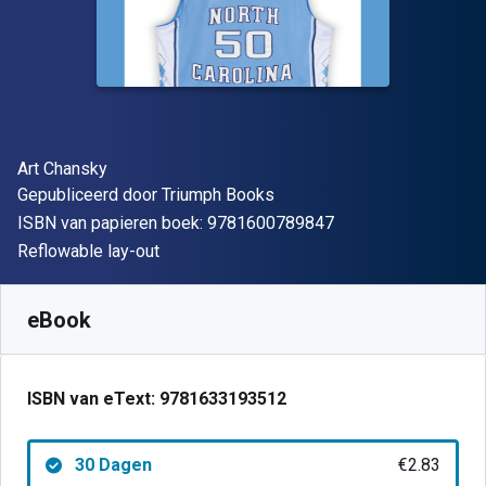
Auteur(s)
Art Chansky
Uitgever
Gepubliceerd door
Triumph Books
"ISBN-13 9781600
ISBN van papieren boek:
9781600789847
Indeling
Reflowable lay-out
Beschikbaar vanaf
€
2.83
EUR
SKU:
9781633193512R30
eBook
ISBN van eText:
9781633193512
30 Dagen
€2.83