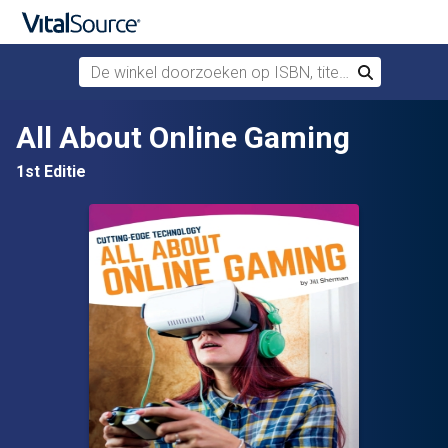
De winkel doorzoeken op ISBN, titel of auteur
Zoek
Verdergaan naar belangrijkste inhoud
All About Online Gaming
1st Editie