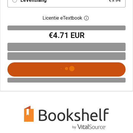
Levenslang
€9.94
Licentie eTextbook
Open het dialoogvenst
€4.71 EUR