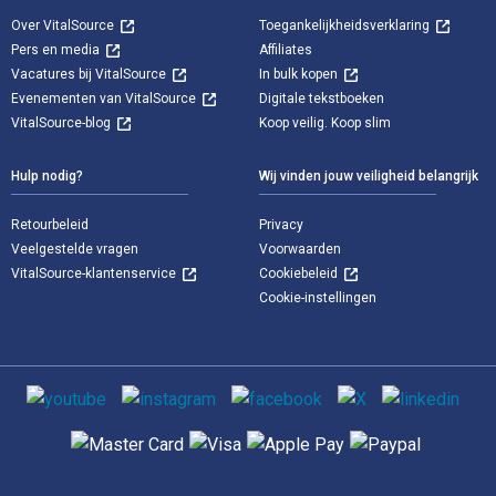
Over VitalSource
Toegankelijkheidsverklaring
Pers en media
Affiliates
Vacatures bij VitalSource
In bulk kopen
Evenementen van VitalSource
Digitale tekstboeken
VitalSource-blog
Koop veilig. Koop slim
Hulp nodig?
Wij vinden jouw veiligheid belangrijk
Retourbeleid
Privacy
Veelgestelde vragen
Voorwaarden
VitalSource-klantenservice
Cookiebeleid
Cookie-instellingen
Sociale media
Ondersteunde betaalmethoden