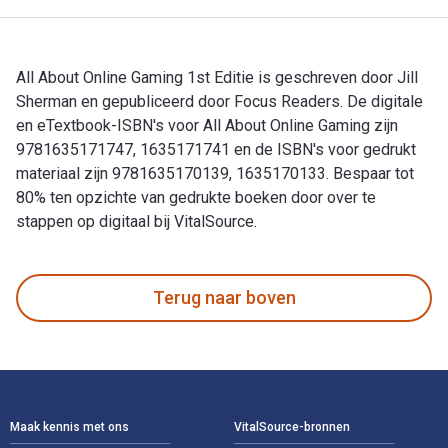
All About Online Gaming 1st Editie is geschreven door Jill
Sherman en gepubliceerd door Focus Readers. De digitale
en eTextbook-ISBN's voor All About Online Gaming zijn
9781635171747, 1635171741 en de ISBN's voor gedrukt
materiaal zijn 9781635170139, 1635170133. Bespaar tot
80% ten opzichte van gedrukte boeken door over te
stappen op digitaal bij VitalSource.
All About Online Gaming 1st Editie is geschreven door Jill 
Terug naar boven
Voettekst Navigatie
Maak kennis met ons
VitalSource-bronnen