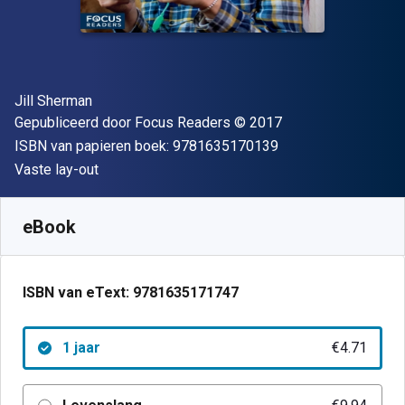
Auteur(s)
Jill Sherman
Uitgever
Copyright
Gepubliceerd door
Focus Readers
© 2017
"ISBN-13 9781635
ISBN van papieren boek:
9781635170139
Indeling
Vaste lay-out
Beschikbaar vanaf
€
4.71
EUR
SKU:
9781635171747R365
eBook
ISBN van eText:
9781635171747
1 jaar
€4.71