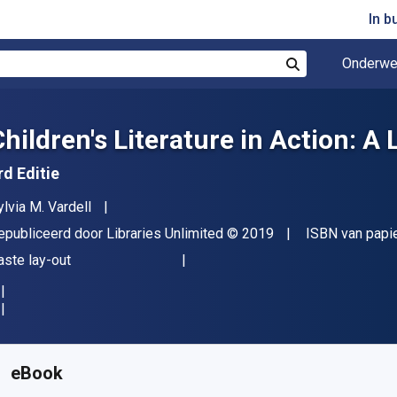
In b
Onderwe
Zoek
hildren's Literature in Action: A 
rd Editie
uteur(s)
ylvia M. Vardell
itgever
Copyright
epubliceerd door
Libraries Unlimited
© 2019
ISBN van papi
deling
aste lay-out
eschikbaar vanaf
€
38.20
EUR
KU:
9781440867798R180
eBook