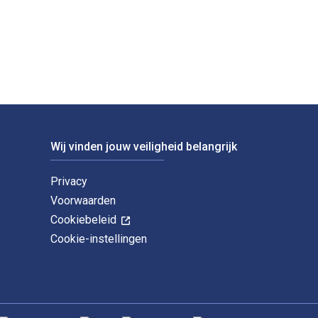
or Libraries Unlimited. De digitale en eTextbook-ISBN's voor Chi
Wij vinden jouw veiligheid belangrijk
Privacy
Voorwaarden
Cookiebeleid
Cookie-instellingen