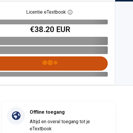
Licentie eTextbook
Open het dialoogvenster voor 
€38.20 EUR
Offline toegang
Altijd en overal toegang tot je
eTextbook