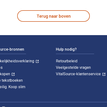
d Editie is geschreven door Sylvia M. Vardell en gepubliceerd do
Terug naar boven
ource-bronnen
Hulp nodig?
kelijkheidsverklaring
Retourbeleid
es
Veelgestelde vragen
k kopen
VitalSource-klantenservice
le tekstboeken
ilig. Koop slim