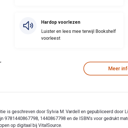
Hardop voorlezen
Luister en lees mee terwijl Bookshelf
voorleest
Meer in
 Editie is geschreven door Sylvia M. Vardell en gepubliceerd door 
ide zijn 9781440867798, 1440867798 en de ISBN's voor gedrukt m
en op digitaal bij VitalSource.