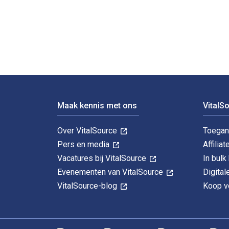
Children's Literature in Action: A Librarian's Guide 3r
Voettekst Navigatie
Maak kennis met ons
VitalS
Over VitalSource
Toegan
Pers en media
Affiliat
Vacatures bij VitalSource
In bul
Evenementen van VitalSource
Digita
VitalSource-blog
Koop ve