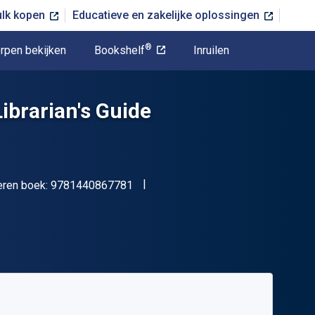
ulk kopen
Educatieve en zakelijke oplossingen
®
rpen bekijken
Bookshelf
Inruilen
Librarian's Guide
"ISBN-13 9781440867781"
eren boek:
9781440867781