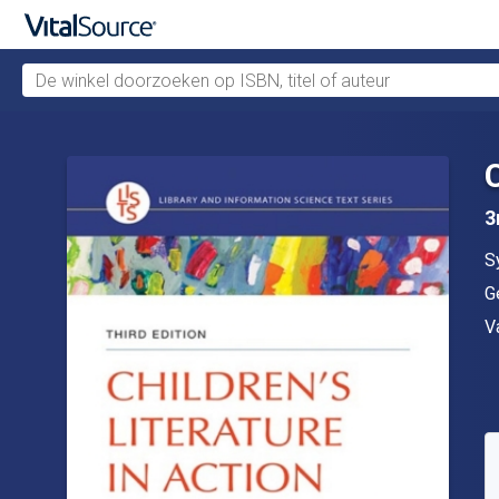
De winkel doorzoeken op ISBN, titel of auteur
Verdergaan naar belangrijkste inhoud
C
3
A
S
U
G
In
V
B
S