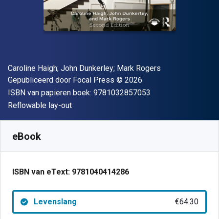
Auteur(s)
Caroline Haigh; John Dunkerley; Mark Rogers
Uitgever
Copyright
Gepubliceerd door
Focal Press
© 2026
"ISBN-13 9781032
ISBN van papieren boek:
9781032857053
Indeling
Reflowable lay-out
Beschikbaar vanaf
€
64.30
EUR
SKU:
9781040414286
eBook
ISBN van eText:
9781040414286
Levenslang
€64.30