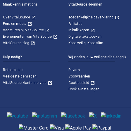
Maak kennis met ons
VitalSource-bronnen
Over VitalSource
Toegankelijkheidsverklaring
Pers en media
Affiliates
Vacatures bij VitalSource
In bulk kopen
Evenementen van VitalSource
Digitale tekstboeken
VitalSource-blog
Koop veilig. Koop slim
Hulp nodig?
Wij vinden jouw veiligheid belangrijk
Retourbeleid
Privacy
Veelgestelde vragen
Voorwaarden
VitalSource-klantenservice
Cookiebeleid
Cookie-instellingen
Sociale media
Ondersteunde betaalmethoden