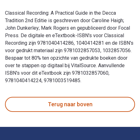
Classical Recording: A Practical Guide in the Decca
Tradition 2nd Editie is geschreven door Caroline Haigh;
John Dunkerley; Mark Rogers en gepubliceerd door Focal
Press. De digitale en eTextbook-ISBN's voor Classical
Recording zijn 9781040414286, 1040414281 en de ISBN's
voor gedrukt materiaal zijn 9781032857053, 1032857056.
Bespaar tot 80% ten opzichte van gedrukte boeken door
over te stappen op digitaal bij VitalSource. Aanvullende
ISBN's voor dit eTextbook zijn 9781032857060,
9781040414224, 9781003519485.
Classical Recording: A Practical Guide in the Decca Traditi
Terug naar boven
Voettekst Navigatie