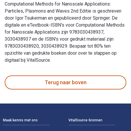
Computational Methods for Nanoscale Applications:
Particles, Plasmons and Waves 2nd Editie is geschreven
door Igor Tsukerman en gepubliceerd door Springer. De
digitale en eTextbook-ISBN's voor Computational Methods
for Nanoscale Applications zijn 9783030438937,
3030438937 en de ISBN's voor gedrukt materiaal zijn
9783030438920, 3030438929. Bespaar tot 80% ten
opzichte van gedrukte boeken door over te stappen op
digitaal bij VitalSource.
Computational Methods for Nanoscale Applications: Particles
Terug naar boven
Voettekst Navigatie
Maak kennis met ons
VitalSource-bronnen