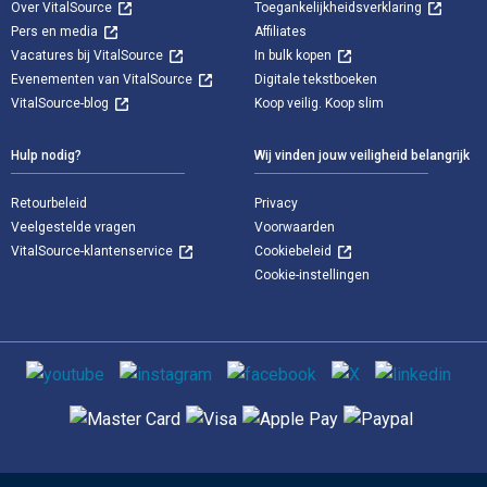
Over VitalSource
Toegankelijkheidsverklaring
Pers en media
Affiliates
Vacatures bij VitalSource
In bulk kopen
Evenementen van VitalSource
Digitale tekstboeken
VitalSource-blog
Koop veilig. Koop slim
Hulp nodig?
Wij vinden jouw veiligheid belangrijk
Retourbeleid
Privacy
Veelgestelde vragen
Voorwaarden
VitalSource-klantenservice
Cookiebeleid
Cookie-instellingen
Sociale media
Ondersteunde betaalmethoden