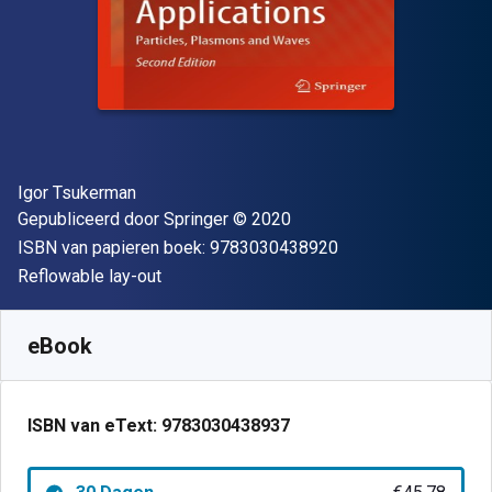
Auteur(s)
Igor Tsukerman
Uitgever
Copyright
Gepubliceerd door
Springer
© 2020
"ISBN-13 9783030
ISBN van papieren boek:
9783030438920
Indeling
Reflowable lay-out
Beschikbaar vanaf
€
45.78
EUR
SKU:
9783030438937R30
eBook
ISBN van eText:
9783030438937