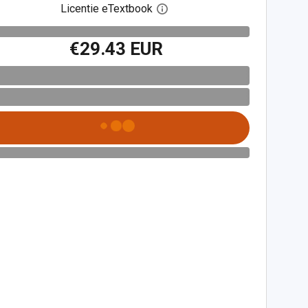
Licentie eTextbook
Open het dialoogvenster voor 
€29.43 EUR