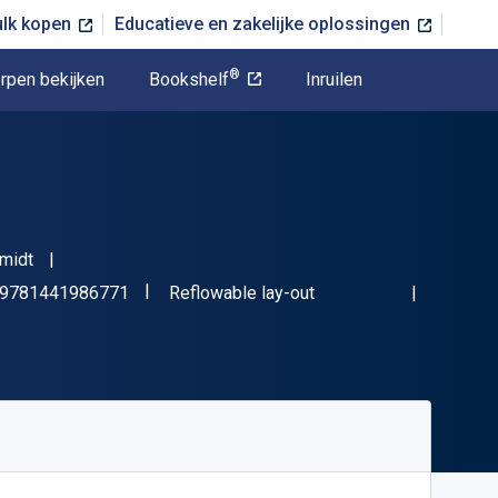
ulk kopen
Educatieve en zakelijke oplossingen
®
rpen bekijken
Bookshelf
Inruilen
hmidt
"ISBN-13 9781441986771"
Indeling
9781441986771
Reflowable lay-out