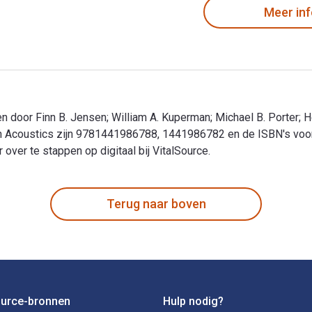
Meer in
 door Finn B. Jensen; William A. Kuperman; Michael B. Porter; 
an Acoustics zijn 9781441986788, 1441986782 en de ISBN's voo
ver te stappen op digitaal bij VitalSource.
n door Finn B. Jensen; William A. Kuperman; Michael B. Porter;
Terug naar boven
ource-bronnen
Hulp nodig?