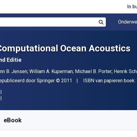
In b
Onderwe
Zoek
Computational Ocean Acoustics
nd Editie
uteur(s)
inn B. Jensen; William A. Kuperman; Michael B. Porter; Henrik Sc
itgever
Copyright
epubliceerd door
Springer
© 2011
ISBN van papieren boek:
eschikbaar vanaf
€
29.43
EUR
KU:
9781441986788R30
eBook