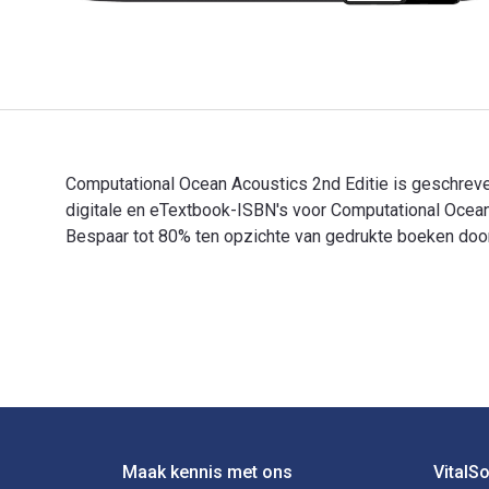
Computational Ocean Acoustics 2nd Editie is geschreven
digitale en eTextbook-ISBN's voor Computational Oce
Bespaar tot 80% ten opzichte van gedrukte boeken door o
Computational Ocean Acoustics 2nd Editie is geschreve
Voettekst Navigatie
Maak kennis met ons
VitalS