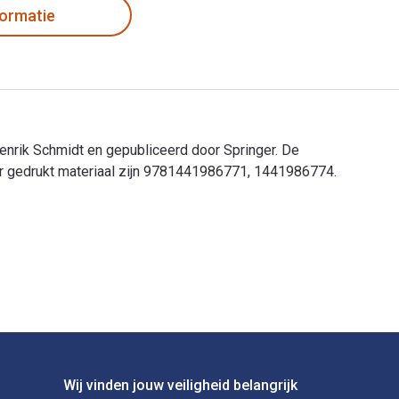
formatie
Henrik Schmidt en gepubliceerd door Springer. De
r gedrukt materiaal zijn 9781441986771, 1441986774.
 Henrik Schmidt en gepubliceerd door Springer. De digitale en 
Wij vinden jouw veiligheid belangrijk