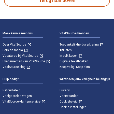
Terug naar boven
Voettekst Navigatie
Maak kennis met ons
VitalSource-bronnen
Over VitalSource
Toegankelijkheidsverklaring
Pers en media
Affiliates
Vacatures bij VitalSource
In bulk kopen
Evenementen van VitalSource
Digitale tekstboeken
VitalSource-blog
Koop veilig. Koop slim
Hulp nodig?
Wij vinden jouw veiligheid belangrijk
Retourbeleid
Privacy
Veelgestelde vragen
Voorwaarden
VitalSource-klantenservice
Cookiebeleid
Cookie-instellingen