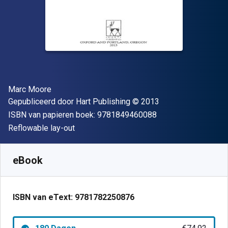
Auteur(s)
Marc Moore
Uitgever
Copyright
Gepubliceerd door
Hart Publishing
© 2013
"ISBN-13 9781849
ISBN van papieren boek:
9781849460088
Indeling
Reflowable lay-out
Beschikbaar vanaf
€
74.92
EUR
SKU:
9781782250876R180
eBook
ISBN van eText:
9781782250876