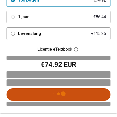
180 Dagen
€74.92
1 jaar
€86.44
Levenslang
€115.25
Licentie eTextbook
Open het dialoogvenst
€74.92 EUR