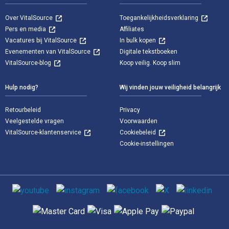
Over VitalSource
Toegankelijkheidsverklaring
Pers en media
Affiliates
Vacatures bij VitalSource
In bulk kopen
Evenementen van VitalSource
Digitale tekstboeken
VitalSource-blog
Koop veilig. Koop slim
Hulp nodig?
Wij vinden jouw veiligheid belangrijk
Retourbeleid
Privacy
Veelgestelde vragen
Voorwaarden
VitalSource-klantenservice
Cookiebeleid
Cookie-instellingen
Sociale media
Ondersteunde betaalmethoden