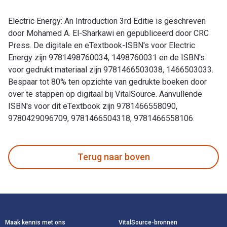
Electric Energy: An Introduction 3rd Editie is geschreven
door Mohamed A. El-Sharkawi en gepubliceerd door CRC
Press. De digitale en eTextbook-ISBN's voor Electric
Energy zijn 9781498760034, 1498760031 en de ISBN's
voor gedrukt materiaal zijn 9781466503038, 1466503033.
Bespaar tot 80% ten opzichte van gedrukte boeken door
over te stappen op digitaal bij VitalSource. Aanvullende
ISBN's voor dit eTextbook zijn 9781466558090,
9780429096709, 9781466504318, 9781466558106.
Electric Energy: An Introduction 3rd Editie is geschreven 
Terug naar boven
Voettekst Navigatie
Maak kennis met ons
VitalSource-bronnen