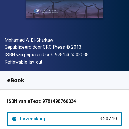
Auteur(s)
Mohamed A. El-Sharkawi
Uitgever
Copyright
Gepubliceerd door
CRC Press
© 2013
"ISBN-13 9781466
ISBN van papieren boek:
9781466503038
Indeling
Reflowable lay-out
Beschikbaar vanaf
€
207.10
EUR
SKU:
9781498760034
eBook
ISBN van eText:
9781498760034
Levenslang
€207.10