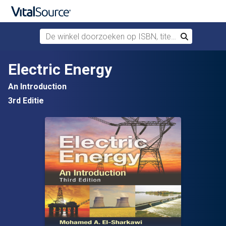
De winkel doorzoeken op ISBN, titel of auteur
Zoek
Verdergaan naar belangrijkste inhoud
Electric Energy
An Introduction
3rd Editie