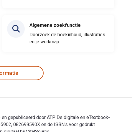
Algemene zoekfunctie
Doorzoek de boekinhoud, illustraties
en je werkmap
formatie
e en gepubliceerd door ATP. De digitale en eTextbook-
995902, 082699590X en de ISBN's voor gedrukt
igitaal bij VitalSource.