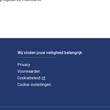
te en gepubliceerd door ATP. De digitale en eTextbook-ISBN's v
Wij vinden jouw veiligheid belangrijk
Privacy
Voorwaarden
Cookiebeleid
Cookie-instellingen