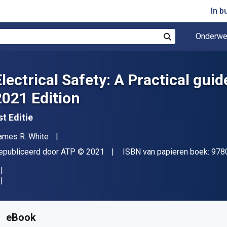
In b
Onderwe
Zoek
Electrical Safety: A Practical gu
2021 Edition
st Editie
uteur(s)
ames R. White
itgever
Copyright
epubliceerd door
ATP
© 2021
ISBN van papieren boek:
978
eschikbaar vanaf
€
64.80
EUR
KU:
9780826935977R180
eBook