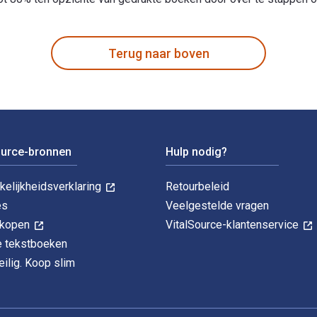
 70E®, 2021 Edition 1st Editie is geschreven door James R. Whi
Terug naar boven
ource-bronnen
Hulp nodig?
kelijkheidsverklaring
Retourbeleid
es
Veelgestelde vragen
k kopen
VitalSource-klantenservice
le tekstboeken
ilig. Koop slim