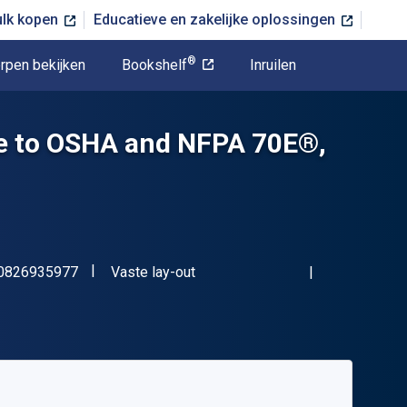
ulk kopen
Educatieve en zakelijke oplossingen
®
rpen bekijken
Bookshelf
Inruilen
ide to OSHA and NFPA 70E®,
"ISBN-13 9780826935977"
Indeling
0826935977
Vaste lay-out