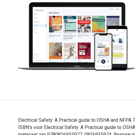
Electrical Safety: A Practical guide to OSHA and NFPA 
ISBN's voor Electrical Safety: A Practical guide to 
materiaal zijn 9780826935977, 0826935974. Bespaar tot