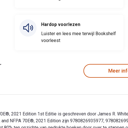
Hardop voorlezen
Luister en lees mee terwijl Bookshelf
voorleest
Meer in
70E®, 2021 Edition 1st Editie is geschreven door James R. Whit
OSHA and NFPA 70E®, 2021 Edition zijn 9780826935977, 9780826
 80% ten opzichte van gedrukte boeken door over te stappen op d