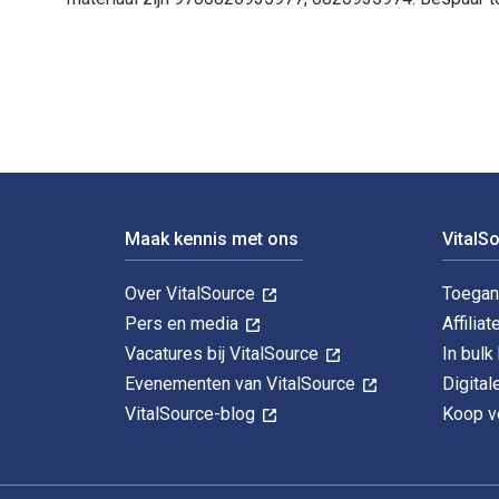
Electrical Safety: A Practical guide to OSHA and NFPA
Voettekst Navigatie
Maak kennis met ons
VitalS
Over VitalSource
Toegan
Pers en media
Affiliat
Vacatures bij VitalSource
In bul
Evenementen van VitalSource
Digita
VitalSource-blog
Koop ve