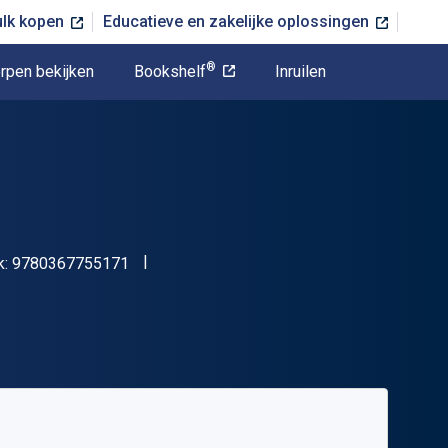
ulk kopen
Educatieve en zakelijke oplossingen
®
rpen bekijken
Bookshelf
Inruilen
"ISBN-13 9780367755171"
k:
9780367755171