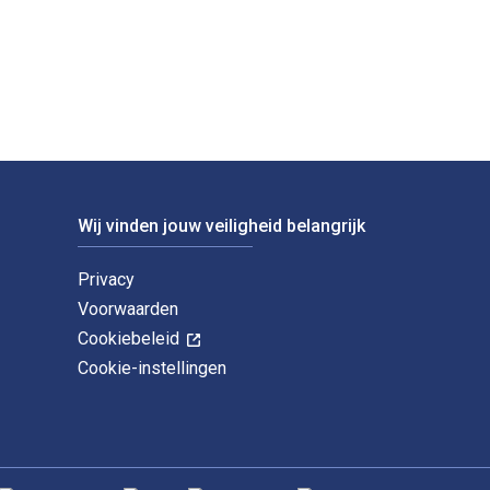
Textbook-ISBN's voor Energy Economics zijn 9781000770803, 10
Wij vinden jouw veiligheid belangrijk
Privacy
Voorwaarden
Cookiebeleid
Cookie-instellingen