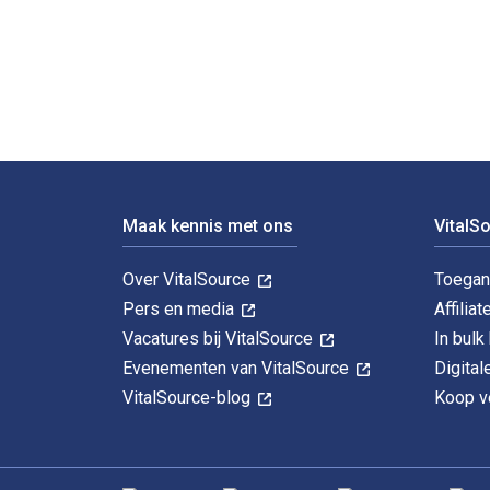
Energy Economics 2nd Editie is geschreven door Peter
Voettekst Navigatie
Maak kennis met ons
VitalS
Over VitalSource
Toegan
Pers en media
Affiliat
Vacatures bij VitalSource
In bul
Evenementen van VitalSource
Digita
VitalSource-blog
Koop ve