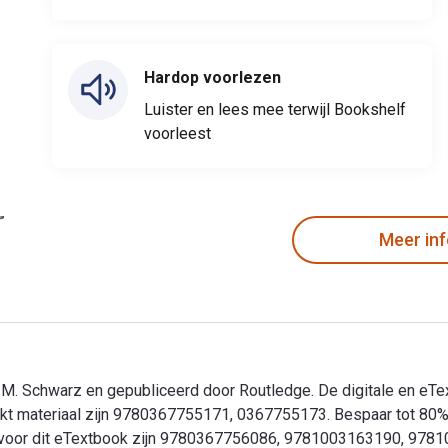
Hardop voorlezen
Luister en lees mee terwijl Bookshelf
voorleest
Meer in
 M. Schwarz en gepubliceerd door Routledge. De digitale en eT
 materiaal zijn 9780367755171, 0367755173. Bespaar tot 80% t
BN's voor dit eTextbook zijn 9780367756086, 9781003163190, 9