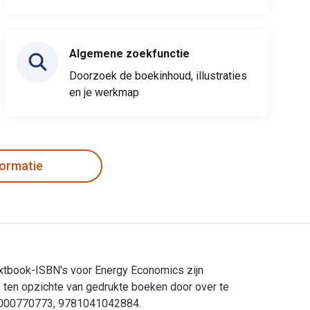
Algemene zoekfunctie
Doorzoek de boekinhoud, illustraties
en je werkmap
formatie
extbook-ISBN's voor Energy Economics zijn
en opzichte van gedrukte boeken door over te
781000770773, 9781041042884.