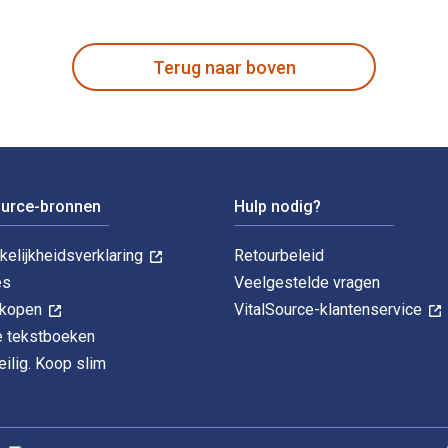
 M. Schwarz en gepubliceerd door Routledge. De digitale en e
Terug naar boven
ource-bronnen
Hulp nodig?
kelijkheidsverklaring
Retourbeleid
es
Veelgestelde vragen
k kopen
VitalSource-klantenservice
le tekstboeken
ilig. Koop slim