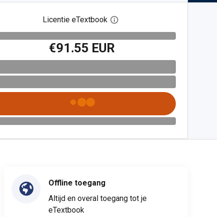
Licentie eTextbook
Open het dialoogvenster voor 
€91.55 EUR
Offline toegang
Altijd en overal toegang tot je
eTextbook