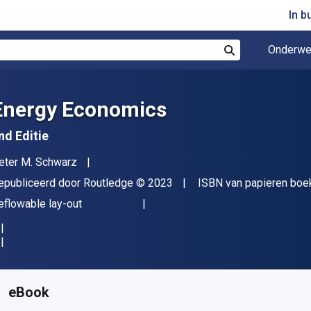
In b
Onderwe
Zoek
Energy Economics
nd Editie
uteur(s)
eter M. Schwarz
itgever
Copyright
epubliceerd door
Routledge
© 2023
ISBN van papieren boe
deling
eflowable lay-out
eschikbaar vanaf
€
91.55
EUR
KU:
9781000770803
eBook