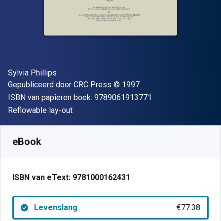
Auteur(s)
Sylvia Phillips
Uitgever
Copyright
Gepubliceerd door
CRC Press
© 1997
"ISBN-13 9789061
ISBN van papieren boek:
9789061913771
Indeling
Reflowable lay-out
Beschikbaar vanaf
€
77.38
EUR
SKU:
9781000162431
eBook
ISBN van eText:
9781000162431
Levenslang
€77.38