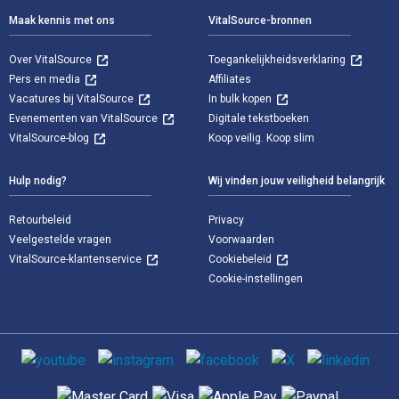
Maak kennis met ons
VitalSource-bronnen
Over VitalSource
Toegankelijkheidsverklaring
Pers en media
Affiliates
Vacatures bij VitalSource
In bulk kopen
Evenementen van VitalSource
Digitale tekstboeken
VitalSource-blog
Koop veilig. Koop slim
Hulp nodig?
Wij vinden jouw veiligheid belangrijk
Retourbeleid
Privacy
Veelgestelde vragen
Voorwaarden
VitalSource-klantenservice
Cookiebeleid
Cookie-instellingen
Sociale media
Ondersteunde betaalmethoden