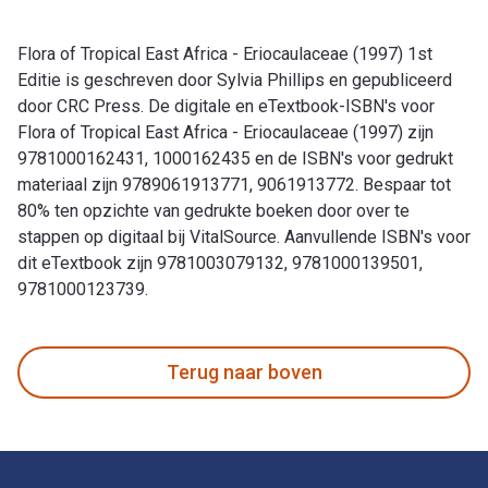
Flora of Tropical East Africa - Eriocaulaceae (1997) 1st
Editie is geschreven door Sylvia Phillips en gepubliceerd
door CRC Press. De digitale en eTextbook-ISBN's voor
Flora of Tropical East Africa - Eriocaulaceae (1997) zijn
9781000162431, 1000162435 en de ISBN's voor gedrukt
materiaal zijn 9789061913771, 9061913772. Bespaar tot
80% ten opzichte van gedrukte boeken door over te
stappen op digitaal bij VitalSource. Aanvullende ISBN's voor
dit eTextbook zijn 9781003079132, 9781000139501,
9781000123739.
Flora of Tropical East Africa - Eriocaulaceae (1997) 1st Edi
Terug naar boven
Voettekst Navigatie