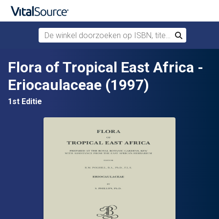
De winkel doorzoeken op ISBN, titel of auteur
Zoek
Verdergaan naar belangrijkste inhoud
Flora of Tropical East Africa -
Eriocaulaceae (1997)
1st Editie