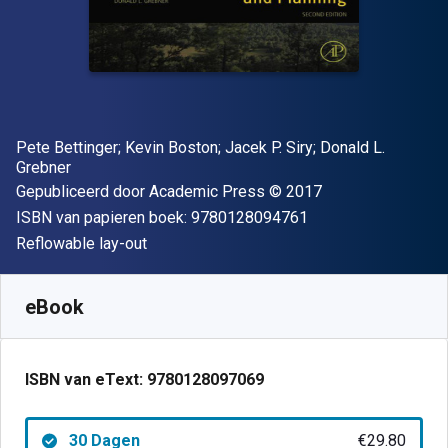
Auteur(s)
Pete Bettinger; Kevin Boston; Jacek P. Siry; Donald L.
Grebner
Uitgever
Copyright
Gepubliceerd door
Academic Press
© 2017
"ISBN-13 9780128
ISBN van papieren boek:
9780128094761
Indeling
Reflowable lay-out
Beschikbaar vanaf
€
29.80
EUR
SKU:
9780128097069R30
eBook
ISBN van eText:
9780128097069
30 Dagen
€29.80