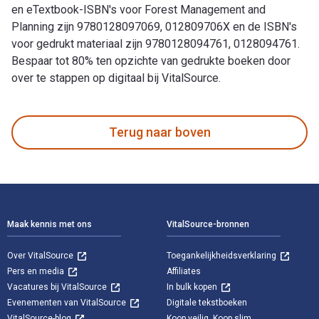
en eTextbook-ISBN's voor Forest Management and
Planning zijn 9780128097069, 012809706X en de ISBN's
voor gedrukt materiaal zijn 9780128094761, 0128094761.
Bespaar tot 80% ten opzichte van gedrukte boeken door
over te stappen op digitaal bij VitalSource.
Forest Management and Planning 2nd Editie is geschreven doo
Terug naar boven
Voettekst Navigatie
Maak kennis met ons
VitalSource-bronnen
Over VitalSource
Toegankelijkheidsverklaring
Pers en media
Affiliates
Vacatures bij VitalSource
In bulk kopen
Evenementen van VitalSource
Digitale tekstboeken
VitalSource-blog
Koop veilig. Koop slim