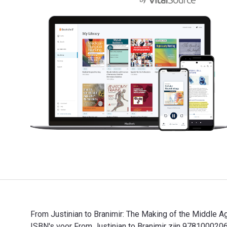
From Justinian to Branimir: The Making of the Middle A
ISBN's voor From Justinian to Branimir zijn 97810002