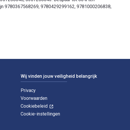
ook zijn 9780367568269, 9780429299162, 9781000206838,
en gepubliceerd door Routledge. De digitale en eTextbook-ISBN'
Wij vinden jouw veiligheid belangrijk
Privacy
Voorwaarden
Cookiebeleid
Cookie-instellingen