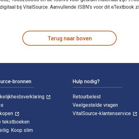
 digitaal bij VitalSource. Aanvullende ISBN's voor dit eTextb
Ages in Dalmatia 1st Editie is geschreven door Danijel Džino 
Terug naar boven
ource-bronnen
Hulp nodig?
kelijkheidsverklaring
Retourbeleid
es
Veelgestelde vragen
k kopen
VitalSource-klantenservice
le tekstboeken
ilig. Koop slim