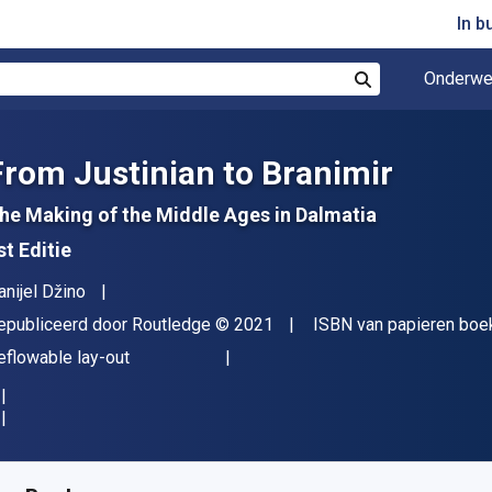
In b
Onderwe
Zoek
From Justinian to Branimir
he Making of the Middle Ages in Dalmatia
st Editie
uteur(s)
anijel Džino
itgever
Copyright
epubliceerd door
Routledge
© 2021
ISBN van papieren boe
deling
eflowable lay-out
eschikbaar vanaf
€
63.21
EUR
KU:
9781000206852