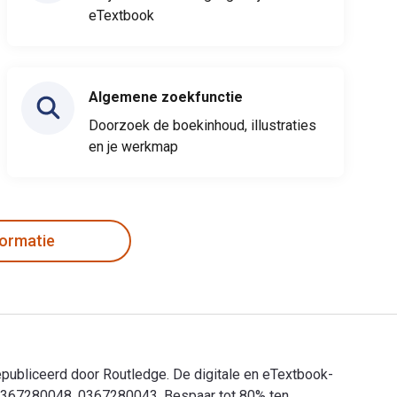
eTextbook
Algemene zoekfunctie
Doorzoek de boekinhoud, illustraties
en je werkmap
formatie
gepubliceerd door Routledge. De digitale en eTextbook-
780367280048, 0367280043. Bespaar tot 80% ten