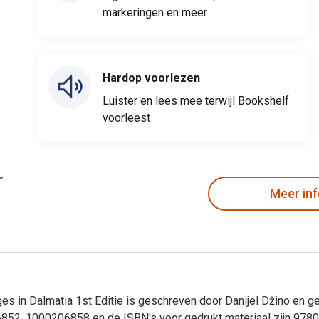
markeringen en meer
Hardop voorlezen
Luister en lees mee terwijl Bookshelf
voorleest
Meer in
ges in Dalmatia 1st Editie is geschreven door Danijel Džino en 
06852, 1000206858 en de ISBN's voor gedrukt materiaal zijn 9