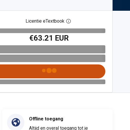
Licentie eTextbook
Open het dialoogvenster voor 
€63.21 EUR
Offline toegang
Altijd en overal toegang tot je