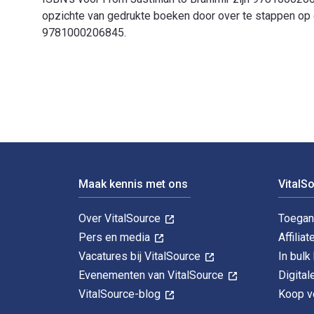
opzichte van gedrukte boeken door over te stappen op
9781000206845.
From Justinian to Branimir: The Making of the Middle 
Voettekst Navigatie
Maak kennis met ons
VitalS
Over VitalSource
Toegan
Pers en media
Affiliat
Vacatures bij VitalSource
In bul
Evenementen van VitalSource
Digita
VitalSource-blog
Koop ve