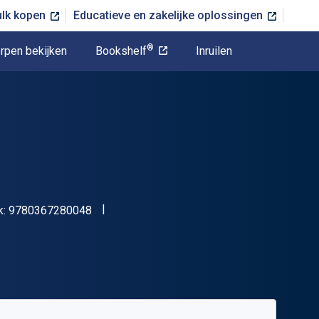
ulk kopen
Educatieve en zakelijke oplossingen
®
rpen bekijken
Bookshelf
Inruilen
"ISBN-13 9780367280048"
k:
9780367280048