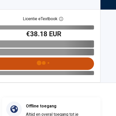
Licentie eTextbook
Open het dialoogvenster voor 
€38.18 EUR
Offline toegang
Altijd en overal toegang tot je