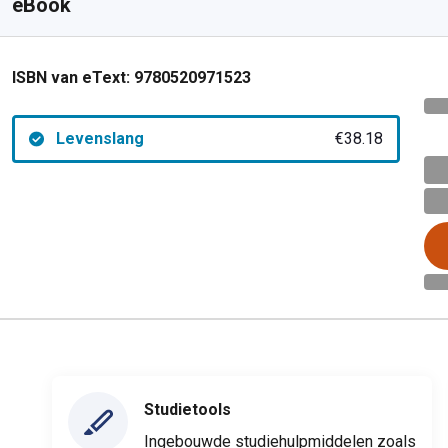
eBook
ISBN van eText:
9780520971523
Levenslang
€38.18
Studietools
Ingebouwde studiehulpmiddelen zoals