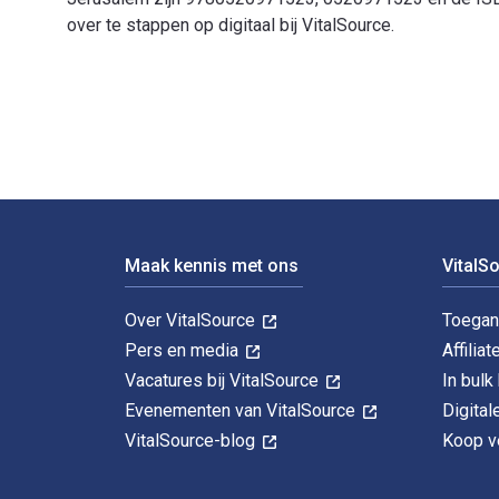
over te stappen op digitaal bij VitalSource.
Jerusalem: History of a Global City 1st Editie is gesc
Voettekst Navigatie
Maak kennis met ons
VitalS
Over VitalSource
Toegan
Pers en media
Affiliat
Vacatures bij VitalSource
In bul
Evenementen van VitalSource
Digita
VitalSource-blog
Koop ve