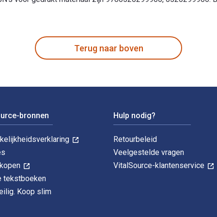
hreven door Vincent Lemire en gepubliceerd door University of 
Terug naar boven
ource-bronnen
Hulp nodig?
kelijkheidsverklaring
Retourbeleid
es
Veelgestelde vragen
k kopen
VitalSource-klantenservice
le tekstboeken
ilig. Koop slim