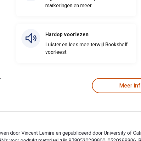
markeringen en meer
Hardop voorlezen
Luister en lees mee terwijl Bookshelf
voorleest
Meer in
reven door Vincent Lemire en gepubliceerd door University of Cal
's voor gedrukt materiaal zijn 9780520299900, 0520299906. Be