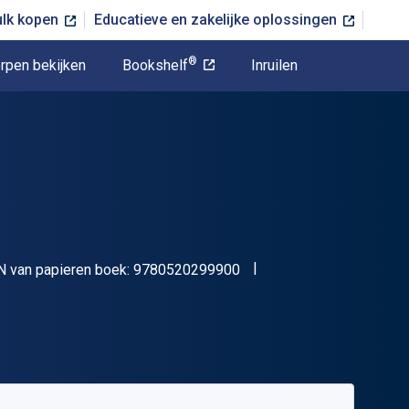
ulk kopen
Educatieve en zakelijke oplossingen
®
rpen bekijken
Bookshelf
Inruilen
"ISBN-13 9780520299900
N van papieren boek:
9780520299900