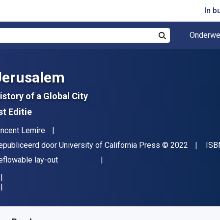
In b
Onderwe
Zoek
Jerusalem
istory of a Global City
st Editie
uteur(s)
incent Lemire
itgever
Copyright
epubliceerd door
University of California Press
© 2022
ISB
deling
eflowable lay-out
eschikbaar vanaf
€
38.18
EUR
KU:
9780520971523