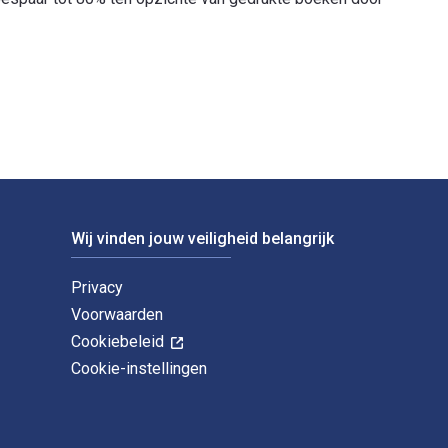
California Press. De digitale en eTextbook-ISBN's voor Jerusal
Wij vinden jouw veiligheid belangrijk
Privacy
Voorwaarden
Cookiebeleid
Cookie-instellingen