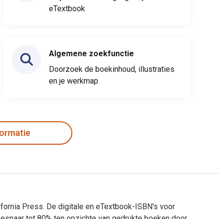
eTextbook
Algemene zoekfunctie
Doorzoek de boekinhoud, illustraties
en je werkmap
formatie
ifornia Press. De digitale en eTextbook-ISBN's voor
spaar tot 80% ten opzichte van gedrukte boeken door