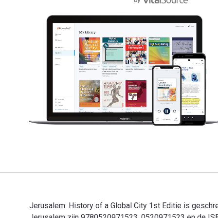
Jerusalem: History of a Global City 1st Editie is gesch
Jerusalem zijn 9780520971523, 0520971523 en de ISBN